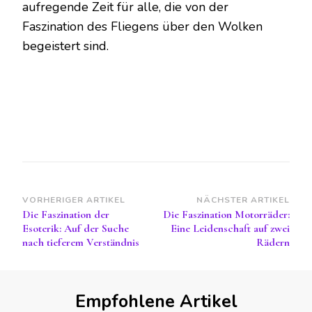
aufregende Zeit für alle, die von der
Faszination des Fliegens über den Wolken
begeistert sind.
Beitragsnavigation
VORHERIGER ARTIKEL
NÄCHSTER ARTIKEL
Die Faszination der
Die Faszination Motorräder:
Esoterik: Auf der Suche
Eine Leidenschaft auf zwei
nach tieferem Verständnis
Rädern
Empfohlene Artikel